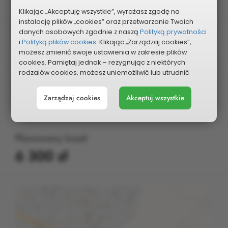
Dzielnicowy
Klikając „Akceptuję wszystkie”, wyrażasz zgodę na
instalację plików „cookies” oraz przetwarzanie Twoich
danych osobowych zgodnie z naszą
Polityką prywatności
Dzielnica
i
Polityką plików cookies.
Klikając „Zarządzaj cookies”,
możesz zmienić swoje ustawienia w zakresie plików
Wrzosowiak
cookies. Pamiętaj jednak – rezygnując z niektórych
rodzajów cookies, możesz uniemożliwić lub utrudnić
sobie korzystanie z naszego serwisu i jego funkcji.
Kategoria
Zarządzaj cookies
Akceptuj wszystkie
Możesz cofnąć lub zmienić zgody w dowolnym
Infrastruktura rowerowa
momencie. Wystarczy, że wybierzesz „Ustawienia plików
cookies” w stopce każdej z naszych podstron.
Planowany koszt
6 300 zł