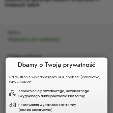
kolejnych latach
Status
Wybrany do realizacji
Postęp realizacji
Zrealizowany
Dbamy o Twoją prywatność
Na tej stronie wykorzystujemy pliki „cookies” (ciasteczka)
Edycja
tyko w celach:
2021
Zapewnienia prawidłowego, bezpiecznego
i wygodnego funkcjonowania Platformy
Poprawienia wydajności Platformy
Charakter zadania
(cookie Analityczne)