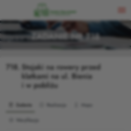
ZADANIE NR 718
718.
Stojaki na rowery przed
klatkami na ul. Bienia
i w pobliżu
Zadanie
Realizacja
Mapa
Weryfikacja