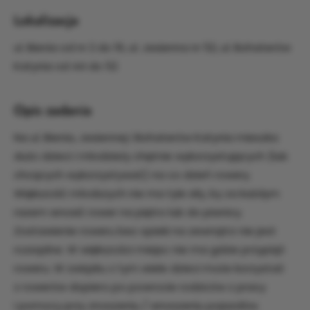
Lokalizacja
ul. Bienia od nr 2 do 16, ul. Jesienna nr 52, ul. Bohaterów
Katynia od 44 do 52
Opis zadania
Na ul. Bienia, Jesiennej i Bohaterów Katynia mieszka
dużo dzieci i młodzieży chętnie wykorzystujących (lub
chcących wykorzystywać) na co dzień rowery.
Większość młodszych nie ma tyle siły, by za każdym
razem wnosić rower na piętro lub do piwnicy.
Zostawienie roweru bez opieki na zewnątrz nie jest
rozsądne. W większości miejsc nie ma gdzie przypiąć
roweru. W związku z tym wiele dzieci może korzystać
z rowerów dopiero po powrocie rodziców z pracy
i pomocy przy znoszeniu / wnoszeniu pojazdów.