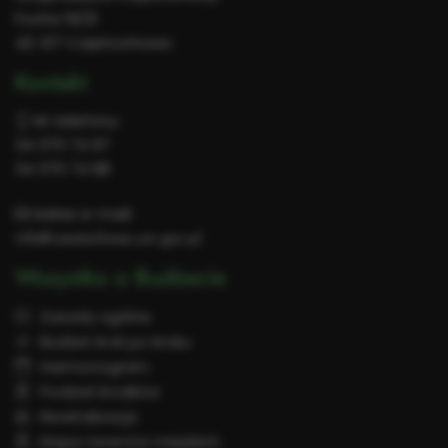
Focha 19/21
42-217 Częstochowa
Kontakt
Nr telefonu:
34 370 74 97
34 370 74 98
Adres e-mail:
info@czestochowa.um.gov.pl
Wszystko o Budżecie
Zasady ogólne
Budżet krok po kroku
Harmonogram
Podział środków
Rewitalizacja
Mapa terenów miejskich