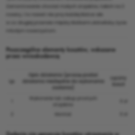
Zamontowanie chociaż małych stojaków, takich na 2
rowery, i to nawet nie przy każdej klatce ale
w co drugiej przerwie między klatkami ułatwiłoby życie
młodym rowerzystom.
Poszczególne elementy kosztów, wskazane
przez wnioskodawcę
Opis działania (proszę podać
Łączny
Lp.
działania niezbędne do wykonania
koszt
zadania)
Wykonanie lub zakup prostych
1
0 zł
stojaków
2
Montaż
0 zł
Zadanie nie generuje kosztów utrzymania w