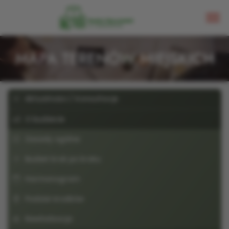
MAPA TERENÓW MIEJSKICH
Aktualności / Konsultacje
O budżecie
Zasady ogólne
Budżet krok po kroku
Harmonogram
Podział środków
Rewitalizacja