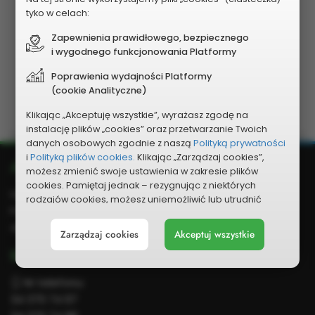
obywatelski". Po chwili zobaczysz mapę
tyko w celach:
Częstochowy z zaznaczonymi na pomarańczowo
terenami - to na tych działkach możesz zgłaszać
Zapewnienia prawidłowego, bezpiecznego
i wygodnego funkcjonowania Platformy
projekty do realizacji z budżety obywatelskiego.
Poprawienia wydajności Platformy
(cookie Analityczne)
Przejdź do geoportalu mieszkańców
Klikając „Akceptuję wszystkie”, wyrażasz zgodę na
instalację plików „cookies” oraz przetwarzanie Twoich
danych osobowych zgodnie z naszą
Polityką prywatności
i
Polityką plików cookies.
Klikając „Zarządzaj cookies”,
Dodatkowe
Adres
możesz zmienić swoje ustawienia w zakresie plików
informacje
cookies. Pamiętaj jednak – rezygnując z niektórych
Urząd Miasta Częstochowy
rodzajów cookies, możesz uniemożliwić lub utrudnić
Focha 19/21
sobie korzystanie z naszego serwisu i jego funkcji.
42-217 Częstochowa
Zarządzaj cookies
Akceptuj wszystkie
Możesz cofnąć lub zmienić zgody w dowolnym
momencie. Wystarczy, że wybierzesz „Ustawienia plików
Kontakt
cookies” w stopce każdej z naszych podstron.
Nr telefonu:
34 370 74 97