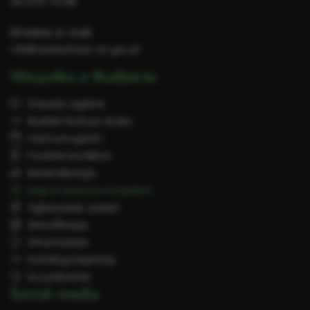
34 370 74 98
Adres e-mail:
info@czestochowa.um.gov.pl
Wszystko o Budżecie
Zasady ogólne
Budżet krok po kroku
Harmonogram
Podział środków
Rewitalizacja
Mapa terenów miejskich
Zgłaszanie zadań
Weryfikacja
Głosowanie
Katalog inspiracji
Do pobrania
Social media