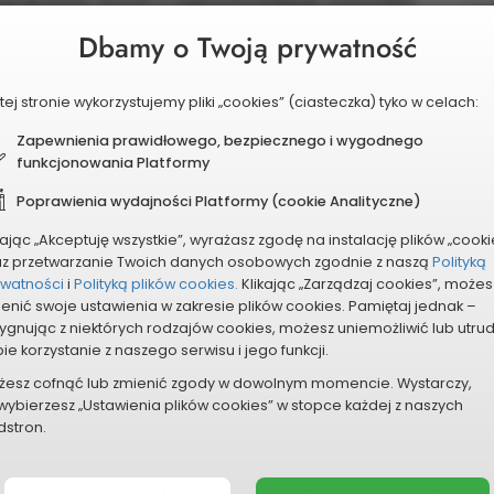
pcję psów i kotów z częstochowskiego schroniska.
Dbamy o Twoją prywatność
jest sporo imprez, ale nasza dzielnica również
enia, a do tego w szczytnym celu!
P
tej stronie wykorzystujemy pliki „cookies” (ciasteczka) tyko w celach:
Zapewnienia prawidłowego, bezpiecznego i wygodnego
 dla całych rodzin: gry, animacje, dmuchańce,
funkcjonowania Platformy
abawy ruchowe i porady dotyczące profilaktyki.
Poprawienia wydajności Platformy (cookie Analityczne)
artystyczne, tańca i aerobiku oraz możliwość
kając „Akceptuję wszystkie”, wyrażasz zgodę na instalację plików „cooki
az przetwarzanie Twoich danych osobowych zgodnie z naszą
Polityką
ywatności
i
Polityką plików cookies.
Klikając „Zarządzaj cookies”, możes
a scena z profesjonalnym nagłośnieniem, na
enić swoje ustawienia w zakresie plików cookies. Pamiętaj jednak –
ncerty, występy i inne atrakcje.
ygnując z niektórych rodzajów cookies, możesz uniemożliwić lub utru
ie korzystanie z naszego serwisu i jego funkcji.
żesz cofnąć lub zmienić zgody w dowolnym momencie. Wystarczy,
i pomoże zwierzętom. Stwórzmy razem wydarzenie
wybierzesz „Ustawienia plików cookies” w stopce każdej z naszych
stron.