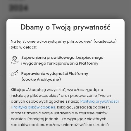
2024
Dbamy o Twoją prywatność
Charakter zadania
Dzielnicowy
Na tej stronie wykorzystujemy pliki „cookies” (ciasteczka)
tyko w celach:
Dzielnica
Zapewnienia prawidłowego, bezpiecznego
i wygodnego funkcjonowania Platformy
Tysiąclecie
Poprawienia wydajności Platformy
(cookie Analityczne)
Kategoria
Klikając „Akceptuję wszystkie”, wyrażasz zgodę na
Mała architektura (ławki, kosze itp.)
instalację plików „cookies” oraz przetwarzanie Twoich
danych osobowych zgodnie z naszą
Polityką prywatności
i
Polityką plików cookies.
Klikając „Zarządzaj cookies”,
Planowany koszt
możesz zmienić swoje ustawienia w zakresie plików
cookies. Pamiętaj jednak – rezygnując z niektórych
6 600 zł
rodzajów cookies, możesz uniemożliwić lub utrudnić
sobie korzystanie z naszego serwisu i jego funkcji.