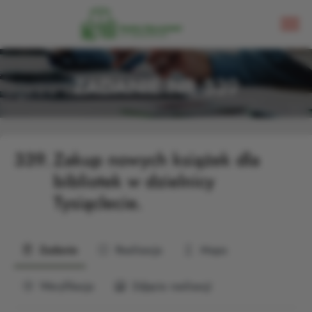
ZADANIE NR 339
339.
Zakup nowych książek dla
bibliotek w dzielnicy
Tysiąclecie.
Zadanie
Realizacja
Mapa
Weryfikacja
Zdjęcia realizacji