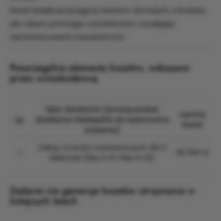
Nowe książki przyciągną zarówno dorosłych, młodzież,
jak i dzieci, promując czytelnictwo i rozwijając
zainteresowania mieszkańców.
Poszczególne elementy kosztów, wskazane
przez wnioskodawcę
Opis działania (proszę podać
Łączny
Lp.
działania niezbędne do wykonania
koszt
zadania)
Zakup nowości wydawniczych dla 2
1
60 000 zł
bibliotek (Filia nr 8 i Filia nr 15)
Zadanie nie generuje kosztów utrzymania w
kolejnych latach