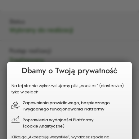
Status
Wybrany do realizacji
Postęp realizacji
Zrealizowany
Dbamy o Twoją prywatność
Edycja
Na tej stronie wykorzystujemy pliki „cookies” (ciasteczka)
2025
tyko w celach:
Zapewnienia prawidłowego, bezpiecznego
i wygodnego funkcjonowania Platformy
Charakter zadania
Poprawienia wydajności Platformy
Dzielnicowy
(cookie Analityczne)
Klikając „Akceptuję wszystkie”, wyrażasz zgodę na