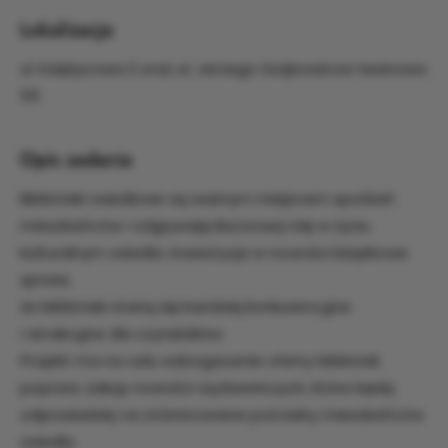
Lokalizacja
ul. Księżycowa 2 oraz ul. Jerzego Szajnowicza-Iwanowa
55
Opis zadania
Biblioteki osiedlowe są ważnym miejscem spotkań
mieszkańców i odgrywają kluczową rolę w życiu
kulturalnym osiedla. Inwestycja w nowości książkowe
sprawi,
że biblioteki staną się bardziej konkurencyjne
i atrakcyjne dla czytelników.
Projekt ma na celu wzbogacenie oferty bibliotek
poprzez zakup nowości wydawniczych, które będą
odpowiadały na zróżnicowane potrzeby mieszkańców
osiedla.