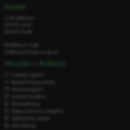
Kontakt
Nr telefonu:
34 370 74 97
34 370 74 98
Adres e-mail:
info@czestochowa.um.gov.pl
Wszystko o Budżecie
Zasady ogólne
Budżet krok po kroku
Harmonogram
Podział środków
Rewitalizacja
Mapa terenów miejskich
Zgłaszanie zadań
Weryfikacja