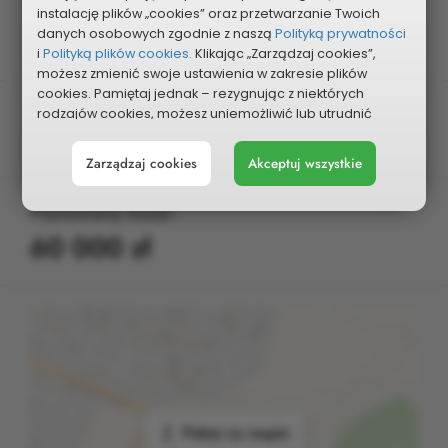
Dzielnica
instalację plików „cookies” oraz przetwarzanie Twoich
danych osobowych zgodnie z naszą
Polityką prywatności
Tysiąclecie
i
Polityką plików cookies.
Klikając „Zarządzaj cookies”,
możesz zmienić swoje ustawienia w zakresie plików
cookies. Pamiętaj jednak – rezygnując z niektórych
Kategoria
rodzajów cookies, możesz uniemożliwić lub utrudnić
sobie korzystanie z naszego serwisu i jego funkcji.
Kultura i oświata
Zarządzaj cookies
Akceptuj wszystkie
Możesz cofnąć lub zmienić zgody w dowolnym
momencie. Wystarczy, że wybierzesz „Ustawienia plików
cookies” w stopce każdej z naszych podstron.
Planowany koszt
60 000 zł
Pokaż na mapie