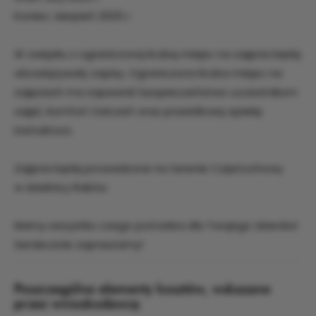
Koniec: sierpień 2025 r.
W związku z ograniczoną liczbą miejsc na zajęcia będą
obowiązywały zapisy. Ograniczona liczba miejsc na
zajęciach ma zapewnić bezpieczeństwo uczestnikom
zajęć, komfort ćwiczeń oraz prawidłową opiekę
instruktora.
Zajęcia będą prowadzone na terenie Częstochowy
w dzielnicy Raków.
Mamy wszystko czego potrzeba dla Twojego dziecka!
Serdecznie zapraszamy!
Poszczególne elementy kosztów, wskazane
przez wnioskodawcę