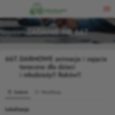
ZADANIE NR 667
667.
DARMOWE animacje i zajęcia
taneczne dla dzieci
i młodzieży!! Raków!!
Zadanie
Weryfikacja
Lokalizacja