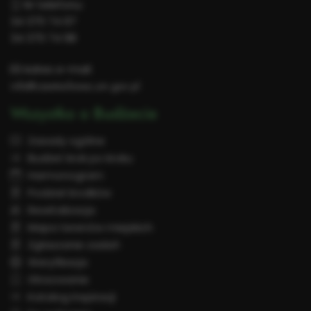
Nr telefonu:
34 370 74 97
34 370 74 98
Adres e-mail:
info@czestochowa.um.gov.pl
Wszystko o Budżecie
Zasady ogólne
Budżet krok po kroku
Harmonogram
Podział środków
Rewitalizacja
Mapa terenów miejskich
Zgłaszanie zadań
Weryfikacja
Głosowanie
Katalog inspiracji