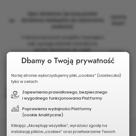
Opis działania (proszę podać
Łączny
Lp.
działania niezbędne do wykonania
koszt
zadania)
Całościowy koszt projektu (wynajem
sali, wynagrodzenie instruktora,
sprzęt sportowy do zajęć
1
40 000 zł
tanecznych, materiały do animacji,
Dbamy o Twoją prywatność
produkty spożywcze dla uczestników
zajęć np. woda, środki czystości).
Na tej stronie wykorzystujemy pliki „cookies” (ciasteczka)
tyko w celach:
Zadanie nie generuje kosztów utrzymania w
Zapewnienia prawidłowego, bezpiecznego
kolejnych latach
i wygodnego funkcjonowania Platformy
Poprawienia wydajności Platformy
(cookie Analityczne)
Klikając „Akceptuję wszystkie”, wyrażasz zgodę na
Status
instalację plików „cookies” oraz przetwarzanie Twoich