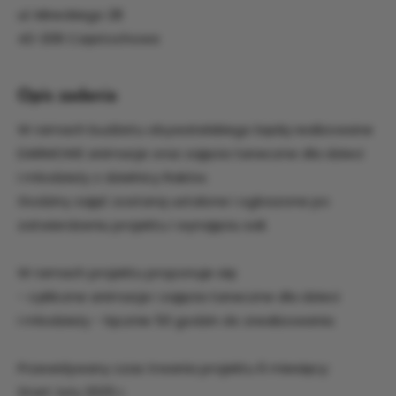
ul. Mireckiego 28
42-208 Częstochowa
Opis zadania
W ramach budżetu obywatelskiego będą realizowane
DARMOWE animacje oraz zajęcia taneczne dla dzieci
i młodzieży z dzielnicy Raków.
Godziny zajęć zostaną ustalone i ogłoszone po
zatwierdzeniu projektu i wynajęciu sali.
W ramach projektu proponuje się:
- cykliczne animacje i zajęcia taneczne dla dzieci
i młodzieży - łącznie 50 godzin do zrealizowania.
Przewidywany czas trwania projektu 6 miesięcy:
Start: luty 2025 r.