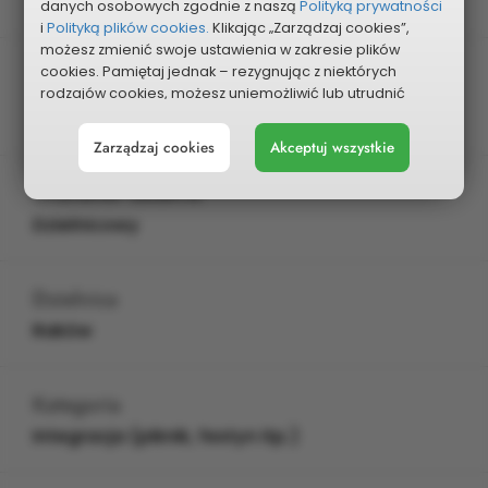
Wybrany do głosowania
danych osobowych zgodnie z naszą
Polityką prywatności
i
Polityką plików cookies.
Klikając „Zarządzaj cookies”,
możesz zmienić swoje ustawienia w zakresie plików
Edycja
cookies. Pamiętaj jednak – rezygnując z niektórych
rodzajów cookies, możesz uniemożliwić lub utrudnić
2025
sobie korzystanie z naszego serwisu i jego funkcji.
Zarządzaj cookies
Akceptuj wszystkie
Możesz cofnąć lub zmienić zgody w dowolnym
momencie. Wystarczy, że wybierzesz „Ustawienia plików
Charakter zadania
cookies” w stopce każdej z naszych podstron.
Dzielnicowy
Dzielnica
Raków
Kategoria
Integracja (piknik, festyn itp.)