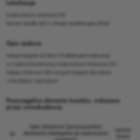
Lokalizacja
Szajnowicza-Iwanowa 55
Numer działki 42/1 z Obręb ewidencyjny 0040
Opis zadania
Zakup książek do Filii nr 15 Biblioteki Publicznej
w Częstochowie przy Szajnowicza-Iwanowa 55 -
Zakup minimum 100 nowych książek dla dzieci
i młodzieży i dorosłych
Poszczególne elementy kosztów, wskazane
przez wnioskodawcę
Opis działania (proszę podać
Łączny
Lp.
działania niezbędne do wykonania
koszt
zadania)