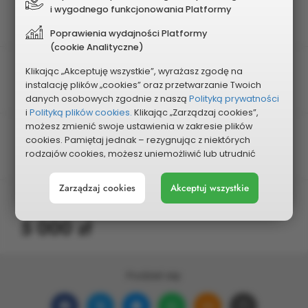
Charakter zadania
i wygodnego funkcjonowania Platformy
Dzielnicowy
Poprawienia wydajności Platformy
(cookie Analityczne)
Dzielnica
Klikając „Akceptuję wszystkie”, wyrażasz zgodę na
instalację plików „cookies” oraz przetwarzanie Twoich
Tysiąclecie
danych osobowych zgodnie z naszą
Polityką prywatności
i
Polityką plików cookies.
Klikając „Zarządzaj cookies”,
możesz zmienić swoje ustawienia w zakresie plików
Kategoria
cookies. Pamiętaj jednak – rezygnując z niektórych
rodzajów cookies, możesz uniemożliwić lub utrudnić
Kultura i oświata
sobie korzystanie z naszego serwisu i jego funkcji.
Zarządzaj cookies
Akceptuj wszystkie
Możesz cofnąć lub zmienić zgody w dowolnym
Planowany koszt
momencie. Wystarczy, że wybierzesz „Ustawienia plików
cookies” w stopce każdej z naszych podstron.
5 000 zł
Podziel się:
Udostępnij
Udostępnij
Udostępnij
Udostępnij
Udostępnij
Skopiuj