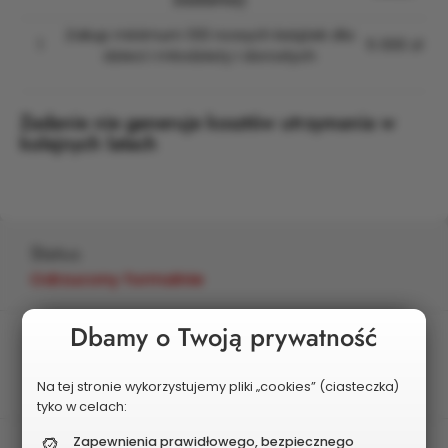
Zakup minimum 100 nowych książek dla
1
5 000 zł
dzieci i młodzieży i dorosłych
Zadanie nie generuje kosztów utrzymania w
kolejnych latach
Status
Odrzucony formalnie
Dbamy o Twoją prywatność
Edycja
2027
Na tej stronie wykorzystujemy pliki „cookies” (ciasteczka)
tyko w celach:
Zapewnienia prawidłowego, bezpiecznego