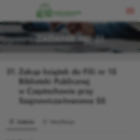
ZADANIE NR 31
31.
Zakup książek do Filii nr 15
Biblioteki Publicznej
w Częstochowie przy
Szajnowicza-Iwanowa 55
Zadanie
Weryfikacja