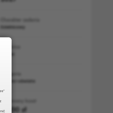
Charakter zadania
Dzielnicowy
Dzielnica
Północ
Kategoria
Kultura i oświata
es”
Planowany koszt
z
5 000 zł
dnić