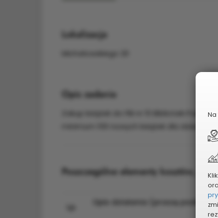
Lokalizacja
Michałowskiego 20
Opis zadania
Zakup książek do Filii nr 10 Biblioteki Publ
Na 
minimum 100 nowych książek dla dzieci i mł
Poszczególne elementy kosztów, wsk
Kli
or
pr
Opis działania (proszę podać d
zmi
Lp.
zada
rez