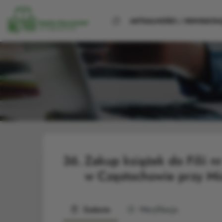
STRONA
AKTUALNOŚCI / KONSULTAC
GŁÓWNA
36.
Zakup książek do Filii nr
w Częstochowie przy Mi
Zadanie
Weryfikacja