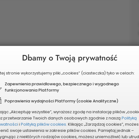
Dbamy o Twoją prywatność
icznej w Częstochowie przy Michałowskiego 20 - Zakup
tej stronie wykorzystujemy pliki „cookies” (ciasteczka) tyko w celach:
odzieży i dorosłych
Zapewnienia prawidłowego, bezpiecznego i wygodnego
funkcjonowania Platformy
Poprawienia wydajności Platformy (cookie Analityczne)
azane przez wnioskodawcę
kając „Akceptuję wszystkie”, wyrażasz zgodę na instalację plików „cooki
az przetwarzanie Twoich danych osobowych zgodnie z naszą
Polityką
ywatności
i
Polityką plików cookies.
Klikając „Zarządzaj cookies”, możes
ziałania niezbędne do wykonania
Łączny
enić swoje ustawienia w zakresie plików cookies. Pamiętaj jednak –
nia)
koszt
ygnując z niektórych rodzajów cookies, możesz uniemożliwić lub utru