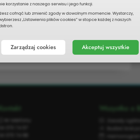
ie korzystanie z naszego serwisu i jego funkcji.
la dzieci i młodzieży i dorosłych
5 000 zł
żesz cofnąć lub zmienić zgody w dowolnym momencie. Wystarczy,
P
wybierzesz „Ustawienia plików cookies” w stopce każdej z naszych
stron.
ania w kolejnych latach
Zarządzaj cookies
Akceptuj wszystkie
Kontakt
Wszystko o 
Nr telefonu:
Zasady ogóln
34 370 74 97
Budżet krok p
34 370 74 98
Harmonogra