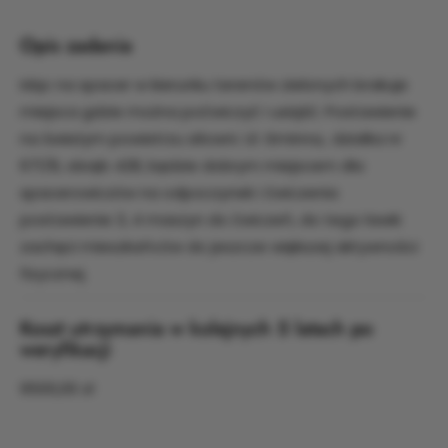
Opis zadania
Idąc na spacer w kierunku terenów zielonych brakuje
miejsca gdzie można poćwiczyć i usiąść. Postawienie
na świeżym powietrzu siłowni. Ul. Gminna,. działka nr
671/8, obręb 428, będzie dobrym miejscem dla
spacerowiczów na odpoczynek i ćwiczenia
postawienie 3, 4 maszyn do ćwiczeń, do tego ławki
zachęci mieszkańców do jeszcze większej aktywności
fizycznej.
Koszt utrzymania w kolejnych 5 latach po
weryfikacji
9500,00 zł