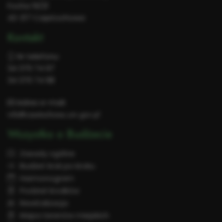
Focha 19/21
42-217 Częstochowa
Kontakt
Nr telefonu:
34 370 74 97
34 370 74 98
Adres e-mail:
info@czestochowa.um.gov.pl
Wszystko o Budżecie
Zasady ogólne
Budżet krok po kroku
Harmonogram
Podział środków
Rewitalizacja
Mapa terenów miejskich