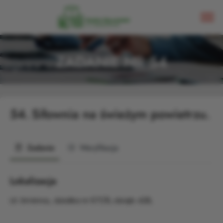
ZADANIE NR 54
54.
Siłownia na świeżym powietrzu.
Zadanie
Weryfikacja
Lokalizacja
Ul. Gminna,. działka nr 671/8, obręb 428,