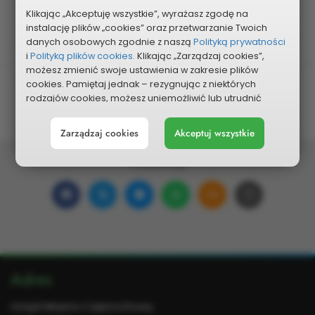
Kategoria
Klikając „Akceptuję wszystkie”, wyrażasz zgodę na
Rekreacja (place zabaw, siłownie plenerowe
instalację plików „cookies” oraz przetwarzanie Twoich
itp.)
danych osobowych zgodnie z naszą
Polityką prywatności
i
Polityką plików cookies.
Klikając „Zarządzaj cookies”,
możesz zmienić swoje ustawienia w zakresie plików
cookies. Pamiętaj jednak – rezygnując z niektórych
Planowany koszt
rodzajów cookies, możesz uniemożliwić lub utrudnić
120 000 zł
sobie korzystanie z naszego serwisu i jego funkcji.
Zarządzaj cookies
Akceptuj wszystkie
Możesz cofnąć lub zmienić zgody w dowolnym
momencie. Wystarczy, że wybierzesz „Ustawienia plików
cookies” w stopce każdej z naszych podstron.
Podziel się:
Udostępnij
Udostępnij
Udostępnij
Udostępnij
Udostępnij
Skopiuj
na
na
w
na
w wiadomości ema
link
Facebooku
portalu
Messengerze
WhatsApp
Dodatkowe
Adres
X
informacje
Urząd Miasta Częstochowy