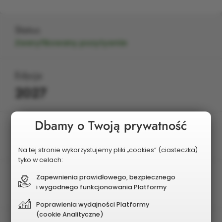
Status
Zweryfikowany pozytywnie
Edycja
2027
Dbamy o Twoją prywatność
Charakter zadania
Dzielnicowy
Na tej stronie wykorzystujemy pliki „cookies” (ciasteczka)
tyko w celach:
Dzielnica
Zapewnienia prawidłowego, bezpiecznego
i wygodnego funkcjonowania Platformy
Grabówka
Poprawienia wydajności Platformy
(cookie Analityczne)