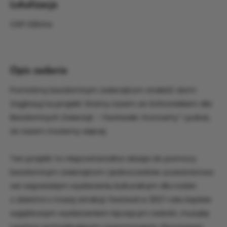
Lokalizacja
OSP Dźbów
Opis zadania
Pomóżmy bezdomnym zwierzętom znaleźć dom!
Zagłosuj na projekt Gramy razem ze Schroniskiem dla
Bezdomnych Zwierząt – Festiwale i Koncerty” i pokaż,
że razem możemy więcej.
Ten projekt to niepowtarzalna okazja do pomocy
bezdomnym zwierzętom i jednocześnie uczestnictwa
we wspaniałym wydarzeniu kulturalnym dla rodzin
z dziećmi z masą atrakcji. Festiwal w 2027 roku będzie
wyjątkowym wydarzeniem łączącym radość, muzykę
i pomoc potrzebującym czworonogom. Kluczowym