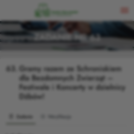
ZADANIE NR 63
63.
Gramy razem ze Schroniskiem
dla Bezdomnych Zwierząt –
Festiwale i Koncerty w dzielnicy
Dźbów!
Zadanie
Weryfikacja