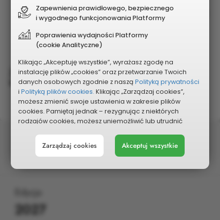
atrakcje, poczęstunek dla
Zapewnienia prawidłowego, bezpiecznego
1
64 900 zł
i wygodnego funkcjonowania Platformy
uczestników, organizacja strefy
proadopcyjnej oraz kampanii
Poprawienia wydajności Platformy
proadopcyjnej, koszty organizacyjne.
(cookie Analityczne)
Klikając „Akceptuję wszystkie”, wyrażasz zgodę na
Zadanie nie generuje kosztów utrzymania w
instalację plików „cookies” oraz przetwarzanie Twoich
kolejnych latach
danych osobowych zgodnie z naszą
Polityką prywatności
i
Polityką plików cookies.
Klikając „Zarządzaj cookies”,
możesz zmienić swoje ustawienia w zakresie plików
cookies. Pamiętaj jednak – rezygnując z niektórych
rodzajów cookies, możesz uniemożliwić lub utrudnić
sobie korzystanie z naszego serwisu i jego funkcji.
Status
Zarządzaj cookies
Akceptuj wszystkie
Możesz cofnąć lub zmienić zgody w dowolnym
Zweryfikowany pozytywnie na etapie oceny
momencie. Wystarczy, że wybierzesz „Ustawienia plików
formalnej
cookies” w stopce każdej z naszych podstron.
Edycja
2027