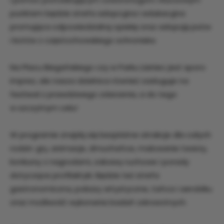
punktem będzie strefa adopcyjna i edukacyjna
promująca odpowiedzialną opiekę oraz adopcję psów
i kotów z częstochowskiego schroniska.
Na Placu Biegańskiego czy w Parku Lisiniec jest sporo
imprez, ale nasza dzielnica również zasługuje na
festiwal z prawdziwego zdarzenia, a do tego
w szczytnym celu!
W programie znajdą się bezpłatne atrakcje dla całych
rodzin: gry, animacje, dmuchańce, malowanie twarzy,
konkursy z nagrodami, zabawy ruchowe i porady
dotyczące profilaktyki. Będzie też strefa
gastronomiczna, pokazy artystyczne, tańca i aerobiku
oraz możliwość wykonania badań zdrowotnych.