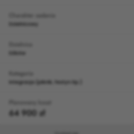
Charakter zadania
Dzielnicowy
Dzielnica
Dźbów
Kategoria
Integracja (piknik, festyn itp.)
Planowany koszt
64 900 zł
Podziel się: