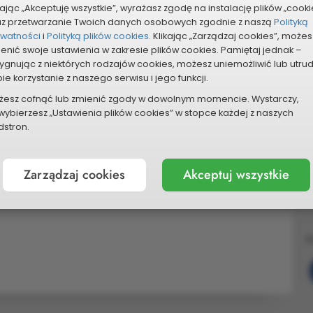
kając „Akceptuję wszystkie”, wyrażasz zgodę na instalację plików „cooki
az przetwarzanie Twoich danych osobowych zgodnie z naszą
Polityką
ywatności
i
Polityką plików cookies.
Klikając „Zarządzaj cookies”, możes
enić swoje ustawienia w zakresie plików cookies. Pamiętaj jednak –
ygnując z niektórych rodzajów cookies, możesz uniemożliwić lub utru
ie korzystanie z naszego serwisu i jego funkcji.
żesz cofnąć lub zmienić zgody w dowolnym momencie. Wystarczy,
wybierzesz „Ustawienia plików cookies” w stopce każdej z naszych
stron.
Zarządzaj cookies
Akceptuj wszystkie
P