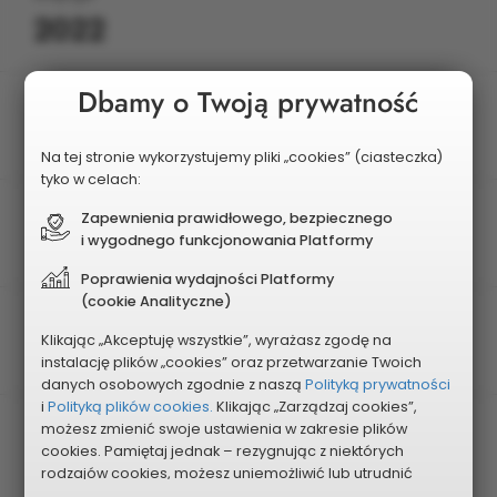
2022
Dbamy o Twoją prywatność
Charakter zadania
Dzielnicowy
Na tej stronie wykorzystujemy pliki „cookies” (ciasteczka)
tyko w celach:
Dzielnica
Zapewnienia prawidłowego, bezpiecznego
i wygodnego funkcjonowania Platformy
Tysiąclecie
Poprawienia wydajności Platformy
(cookie Analityczne)
Kategoria
Klikając „Akceptuję wszystkie”, wyrażasz zgodę na
Infrastruktura rowerowa
instalację plików „cookies” oraz przetwarzanie Twoich
danych osobowych zgodnie z naszą
Polityką prywatności
i
Polityką plików cookies.
Klikając „Zarządzaj cookies”,
Planowany koszt
możesz zmienić swoje ustawienia w zakresie plików
cookies. Pamiętaj jednak – rezygnując z niektórych
2 000 zł
rodzajów cookies, możesz uniemożliwić lub utrudnić
sobie korzystanie z naszego serwisu i jego funkcji.