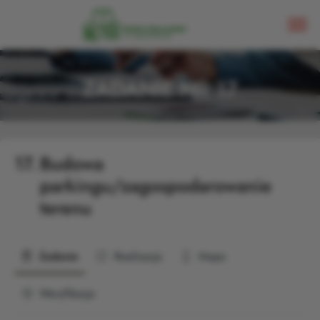
ZADANIE NR 17
17.
Budowa
parkingu/zagospodarowanie
terenu
Zadanie
Realizacja
Mapa
Weryfikacja