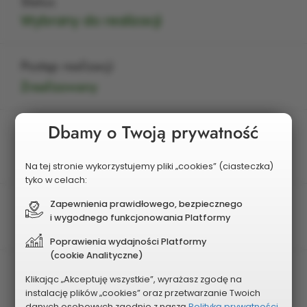
Status
Wybrany do realizacji
Postęp realizacji
Zrealizowany
Dbamy o Twoją prywatność
Edycja
2021
Na tej stronie wykorzystujemy pliki „cookies” (ciasteczka)
tyko w celach:
Charakter zadania
Zapewnienia prawidłowego, bezpiecznego
i wygodnego funkcjonowania Platformy
Dzielnicowy
Poprawienia wydajności Platformy
(cookie Analityczne)
Dzielnica
Klikając „Akceptuję wszystkie”, wyrażasz zgodę na
Tysiąclecie
instalację plików „cookies” oraz przetwarzanie Twoich
danych osobowych zgodnie z naszą
Polityką prywatności