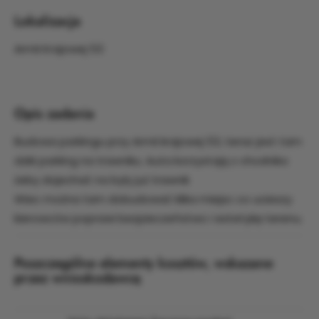
Lokalizacja
Armii Krajowej 53
Opis zadania
Budowa parkingu przy Armii krajowej 53, teraz jest tam
dziki parking na trawniku. Auta korzystają z chodnika
żeby dojechać na były już trawnik
Wiec można tam dobudować klika miejsc co ucieszy
kierowców poprawi bezpieczeństwo i estetykę terenu.
Poszczególne elementy kosztów, wskazane
przez wnioskodawcę