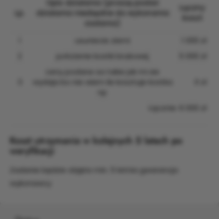
Opis działania (proszę podać
Łączny
Lp.
działania niezbędne do wykonania
koszt
zadania)
1
usuniecie ziemi
1 000 zł
2
położenie kostki brukowej
5 000 zł
ceny podane sa takie jak mi sie
3
wydaja bo nie wiem ile kosztuje kostka
0 zł
np
Łącznie: 6 000 zł
Koszt utrzymania w kolejnych 5 latach po
weryfikacji
Zadanie będzie objęte min. 5 letnia gwarancja
wykonawcy