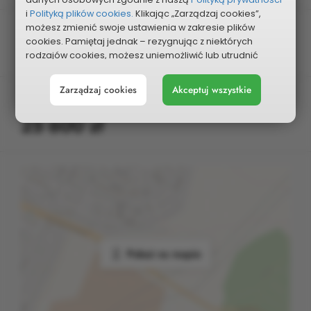
i
Polityką plików cookies.
Klikając „Zarządzaj cookies”,
możesz zmienić swoje ustawienia w zakresie plików
Kategoria
cookies. Pamiętaj jednak – rezygnując z niektórych
Infrastruktura drogowa
rodzajów cookies, możesz uniemożliwić lub utrudnić
sobie korzystanie z naszego serwisu i jego funkcji.
Zarządzaj cookies
Akceptuj wszystkie
Możesz cofnąć lub zmienić zgody w dowolnym
Planowany koszt
momencie. Wystarczy, że wybierzesz „Ustawienia plików
25 600 zł
cookies” w stopce każdej z naszych podstron.
Pokaż na mapie