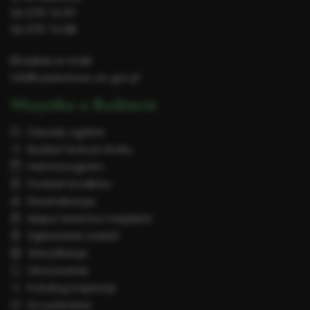
34 370 74 97
34 370 74 98
Adres e-mail:
info@czestochowa.um.gov.pl
Wszystko o Budżecie
Zasady ogólne
Budżet krok po kroku
Harmonogram
Podział środków
Rewitalizacja
Mapa terenów miejskich
Zgłaszanie zadań
Weryfikacja
Głosowanie
Katalog inspiracji
Do pobrania