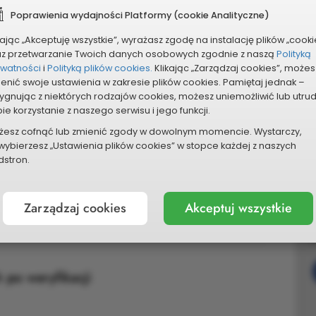
jektowa placu zabaw
10 000 zł
Poprawienia wydajności Platformy (cookie Analityczne)
j nawierzchni placu zabaw
7 000 zł
kając „Akceptuję wszystkie”, wyrażasz zgodę na instalację plików „cooki
az przetwarzanie Twoich danych osobowych zgodnie z naszą
Polityką
lacu zabaw z mat przerostowych
15 000 zł
ywatności
i
Polityką plików cookies.
Klikając „Zarządzaj cookies”, możes
arciem 1 szt.
3 000 zł
enić swoje ustawienia w zakresie plików cookies. Pamiętaj jednak –
ygnując z niektórych rodzajów cookies, możesz uniemożliwić lub utru
oparcia 1 szt.
2 000 zł
ie korzystanie z naszego serwisu i jego funkcji.
na śmieci
1 500 zł
żesz cofnąć lub zmienić zgody w dowolnym momencie. Wystarczy,
wybierzesz „Ustawienia plików cookies” w stopce każdej z naszych
informacyjna
2 200 zł
stron.
 sprężynowy pojedynczy, karuzela,
34 200 zł
wka ‚bocianie gniazdo’
Zarządzaj cookies
Akceptuj wszystkie
Łącznie: 74 900 zł
P
 po weryfikacji