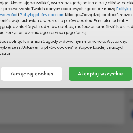
kając „Akceptuję wszystkie”, wyrażasz zgodę na instalację plików „cooki
az przetwarzanie Twoich danych osobowych zgodnie z naszą
Polityką
ywatności
i
Polityką plików cookies.
Klikając „Zarządzaj cookies”, możes
azane przez wnioskodawcę
enić swoje ustawienia w zakresie plików cookies. Pamiętaj jednak –
ygnując z niektórych rodzajów cookies, możesz uniemożliwić lub utru
ie korzystanie z naszego serwisu i jego funkcji.
działania niezbędne do wykonania
Łączny
żesz cofnąć lub zmienić zgody w dowolnym momencie. Wystarczy,
ania)
koszt
wybierzesz „Ustawienia plików cookies” w stopce każdej z naszych
stron.
e starego asfaltu na ulicy Sportowej od
545 000 zł
anie nowej nawierzchni asfaltowej.
Zarządzaj cookies
Akceptuj wszystkie
P