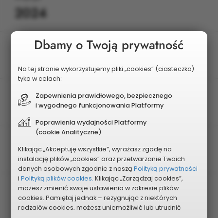
2024
Dbamy o Twoją prywatność
Charakter zadania
Dzielnicowy
Na tej stronie wykorzystujemy pliki „cookies” (ciasteczka)
tyko w celach:
Dzielnica
Zapewnienia prawidłowego, bezpiecznego
i wygodnego funkcjonowania Platformy
Trzech Wieszczów
Poprawienia wydajności Platformy
(cookie Analityczne)
Kategoria
Klikając „Akceptuję wszystkie”, wyrażasz zgodę na
Infrastruktura drogowa
instalację plików „cookies” oraz przetwarzanie Twoich
danych osobowych zgodnie z naszą
Polityką prywatności
i
Polityką plików cookies.
Klikając „Zarządzaj cookies”,
Planowany koszt
możesz zmienić swoje ustawienia w zakresie plików
cookies. Pamiętaj jednak – rezygnując z niektórych
45 000 zł
rodzajów cookies, możesz uniemożliwić lub utrudnić
sobie korzystanie z naszego serwisu i jego funkcji.