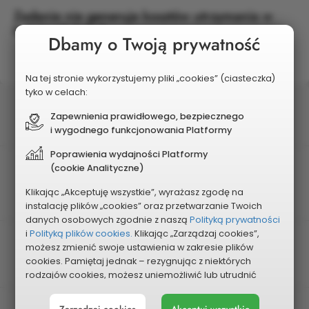
Zadanie nie generuje kosztów utrzymania w
kolejnych latach
Dbamy o Twoją prywatność
Na tej stronie wykorzystujemy pliki „cookies” (ciasteczka)
tyko w celach:
Status
Zapewnienia prawidłowego, bezpiecznego
Wybrany do głosowania
i wygodnego funkcjonowania Platformy
Poprawienia wydajności Platformy
Edycja
(cookie Analityczne)
2024
Klikając „Akceptuję wszystkie”, wyrażasz zgodę na
instalację plików „cookies” oraz przetwarzanie Twoich
danych osobowych zgodnie z naszą
Polityką prywatności
i
Polityką plików cookies.
Klikając „Zarządzaj cookies”,
Charakter zadania
możesz zmienić swoje ustawienia w zakresie plików
cookies. Pamiętaj jednak – rezygnując z niektórych
Dzielnicowy
rodzajów cookies, możesz uniemożliwić lub utrudnić
sobie korzystanie z naszego serwisu i jego funkcji.