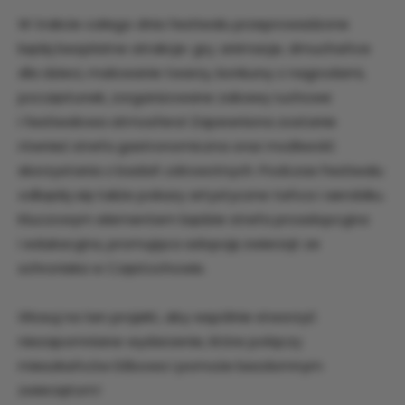
W trakcie całego dnia festiwalu przeprowadzone
będą bezpłatne atrakcje: gry, animacje, dmuchańce
dla dzieci, malowanie twarzy, konkursy z nagrodami,
poczęstunek, zorganizowane zabawy ruchowe
i festiwalowa atmosfera! Zapewniona zostanie
również strefa gastronomiczna oraz możliwość
skorzystania z badań zdrowotnych. Podczas Festiwalu
odbędą się także pokazy artystyczne tańca i aerobiku.
Kluczowym elementem będzie strefa proadopcyjna
i edukacyjna, promująca adopcję zwierząt ze
schroniska w Częstochowie.
Głosuj na ten projekt, aby wspólnie stworzyć
niezapomniane wydarzenie, które połączy
mieszkańców Dźbowa i pomoże bezdomnym
zwierzętom!