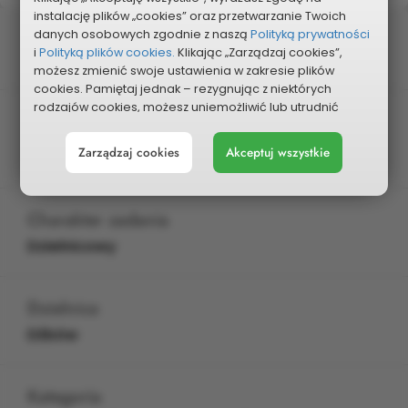
instalację plików „cookies” oraz przetwarzanie Twoich
Status
danych osobowych zgodnie z naszą
Polityką prywatności
i
Polityką plików cookies.
Klikając „Zarządzaj cookies”,
Wybrany do głosowania
możesz zmienić swoje ustawienia w zakresie plików
cookies. Pamiętaj jednak – rezygnując z niektórych
rodzajów cookies, możesz uniemożliwić lub utrudnić
Edycja
sobie korzystanie z naszego serwisu i jego funkcji.
2025
Zarządzaj cookies
Akceptuj wszystkie
Możesz cofnąć lub zmienić zgody w dowolnym
momencie. Wystarczy, że wybierzesz „Ustawienia plików
cookies” w stopce każdej z naszych podstron.
Charakter zadania
Dzielnicowy
Dzielnica
Dźbów
Kategoria