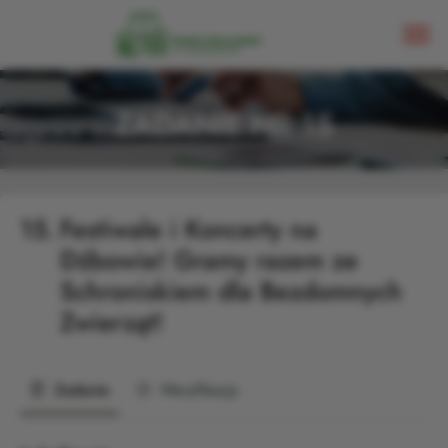
ZADANIE NR 15
15.
Festiwale i Koncerty na
Dźbowie! Gramy razem ze
Schroniskiem dla Bezdomnych
Zwierząt!
Zadanie
Weryfikacja