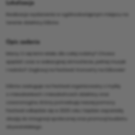
Lokalizacja
Realizacja wydarzenia w ogólnodostępnym miejscu na
terenie dzielnicy Dźbów.
Opis zadania
Marzy Ci się letni relaks dla całej rodziny? Chcesz
spędzić czas w wakacyjnej atmosferze, pełnej muzyki
i radości? Zagłosuj na Festiwal i Koncerty na Dźbowie!
Dźbów zasługuje na Festiwal organizowany z myślą
o mieszkankach i mieszkańcach dzielnicy oraz
czworonogów, którzy potrzebują naszej pomocy.
Festiwal odbędzie się w 2025 roku i będzie wspaniałą
okazją do integracji społecznej oraz promocji budżetu
obywatelskiego.