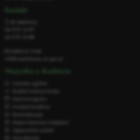
Kontakt
Nr telefonu:
34 370 74 97
34 370 74 98
Adres e-mail:
info@czestochowa.um.gov.pl
Wszystko o Budżecie
Zasady ogólne
Budżet krok po kroku
Harmonogram
Podział środków
Rewitalizacja
Mapa terenów miejskich
Zgłaszanie zadań
Weryfikacja