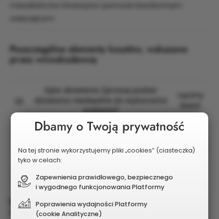
mieszkańców Gnaszyna i pomoże bezdomnym
zwierzętom!
Poszczególne elementy kosztów, wskazane
przez wnioskodawcę
Opis działania (proszę podać
Łączny
Lp.
działania niezbędne do wykonania
koszt
zadania)
Dbamy o Twoją prywatność
Wynajem sceny, oświetlenia,
nagłośnienia, dmuchańców i
1
elementów lunaparku,
64 900 zł
Na tej stronie wykorzystujemy pliki „cookies” (ciasteczka)
wynagrodzenie gwiazd oraz
tyko w celach:
zabezpieczenie miejsca wydarzenia
Zapewnienia prawidłowego, bezpiecznego
i wygodnego funkcjonowania Platformy
Koszt utrzymania w kolejnych 5 latach po
Poprawienia wydajności Platformy
weryfikacji
(cookie Analityczne)