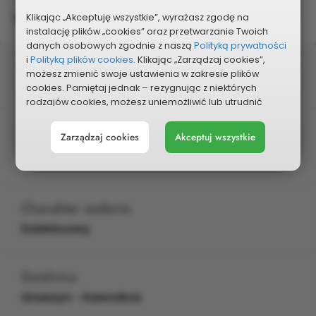
brak
Klikając „Akceptuję wszystkie”, wyrażasz zgodę na
instalację plików „cookies” oraz przetwarzanie Twoich
danych osobowych zgodnie z naszą
Polityką prywatności
i
Polityką plików cookies.
Klikając „Zarządzaj cookies”,
Status
możesz zmienić swoje ustawienia w zakresie plików
Wybrany do głosowania
cookies. Pamiętaj jednak – rezygnując z niektórych
rodzajów cookies, możesz uniemożliwić lub utrudnić
sobie korzystanie z naszego serwisu i jego funkcji.
Edycja
Zarządzaj cookies
Akceptuj wszystkie
Możesz cofnąć lub zmienić zgody w dowolnym
2025
momencie. Wystarczy, że wybierzesz „Ustawienia plików
cookies” w stopce każdej z naszych podstron.
Charakter zadania
Dzielnicowy
Dzielnica
Gnaszyn - Kawodrza