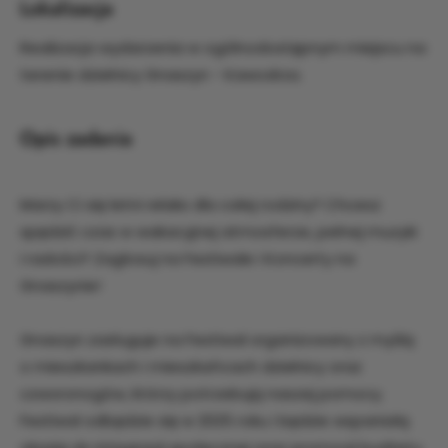
Lokalizacja
Realizacja wydarzenia w ogólnodostępnym miejscu na
terenie dzielnicy Gnaszyn - Kawodrza.
Opis zadania
Marzy Ci się letni relaks dla całej rodziny? Chcesz
spędzić czas w wakacyjnej atmosferze, pełnej muzyki
i radości? Zagłosuj na Festiwale i Koncerty na
Gnaszynie!
Gnaszyn zasługuje na Festiwal organizowany z myślą
o mieszkankach i mieszkańcach dzielnicy oraz
czworonogów, którzy potrzebują naszej pomocy.
Festiwal odbędzie się w 2025 roku i będzie wspaniałą
okazją do integracji społecznej oraz promocji budżetu