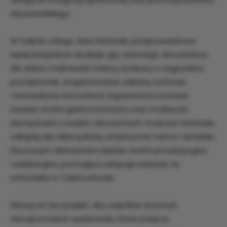
obywatelskiego.
W trakcie całego dnia festiwalu przeprowadzone
będą bezpłatne atrakcje: gry, animacje, dmuchańce
dla dzieci, malowanie twarzy, konkursy z nagrodami,
poczęstunek, zorganizowane zabawy ruchowe
i festiwalowa atmosfera! Zapewniona zostanie
również strefa gastronomiczna oraz możliwość
skorzystania z badań zdrowotnych. Podczas Festiwalu
odbędą się także pokazy artystyczne tańca i aerobiku.
Kluczowym elementem będzie strefa proadopcyjna
i edukacyjna, promująca adopcję zwierząt ze
schroniska w Częstochowie.
Głosuj na ten projekt, aby wspólnie stworzyć
niezapomniane wydarzenie, które połączy