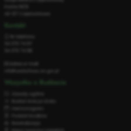
Focha 19/21
42-217 Częstochowa
Kontakt
Nr telefonu:
34 370 74 97
34 370 74 98
Adres e-mail:
info@czestochowa.um.gov.pl
Wszystko o Budżecie
Zasady ogólne
Budżet krok po kroku
Harmonogram
Podział środków
Rewitalizacja
Mapa terenów miejskich