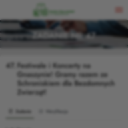
ZADANIE NR 47
47.
Festiwale i Koncerty na
Gnaszynie! Gramy razem ze
Schroniskiem dla Bezdomnych
Zwierząt!
Zadanie
Weryfikacja