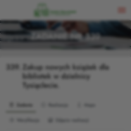
ZADANIE NR 339
339.
Zakup nowych książek dla
bibliotek w dzielnicy
Tysiąclecie.
Zadanie
Realizacja
Mapa
Weryfikacja
Zdjęcia realizacji