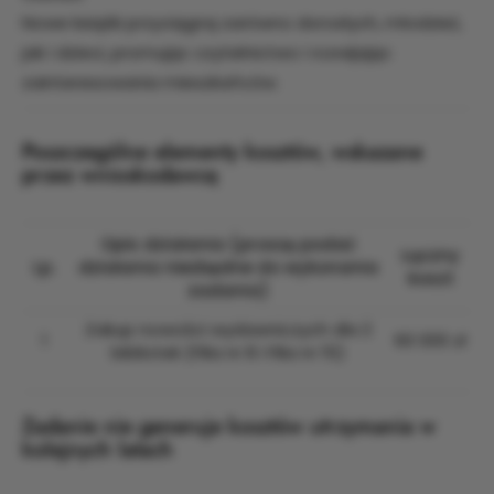
Nowe książki przyciągną zarówno dorosłych, młodzież,
jak i dzieci, promując czytelnictwo i rozwijając
zainteresowania mieszkańców.
Poszczególne elementy kosztów, wskazane
przez wnioskodawcę
Opis działania (proszę podać
Łączny
Lp.
działania niezbędne do wykonania
koszt
zadania)
Zakup nowości wydawniczych dla 2
1
60 000 zł
bibliotek (Filia nr 8 i Filia nr 15)
Zadanie nie generuje kosztów utrzymania w
kolejnych latach