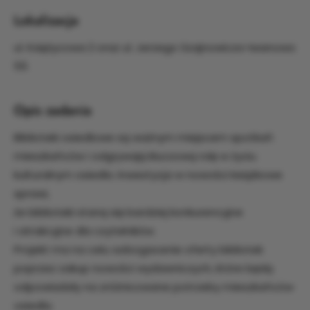
Lokalizacja
ul. Księżycowa 2 oraz ul. Jerzego Szajnowicza-Iwanowa
55
Opis zadania
Biblioteki osiedlowe są ważnym miejscem spotkań
mieszkańców i odgrywają kluczową rolę w życiu
kulturalnym osiedla. Inwestycja w nowości książkowe
sprawi,
że biblioteki staną się bardziej konkurencyjne
i atrakcyjne dla czytelników.
Projekt ma na celu wzbogacenie oferty bibliotek
poprzez zakup nowości wydawniczych, które będą
odpowiadały na zróżnicowane potrzeby mieszkańców
osiedla.