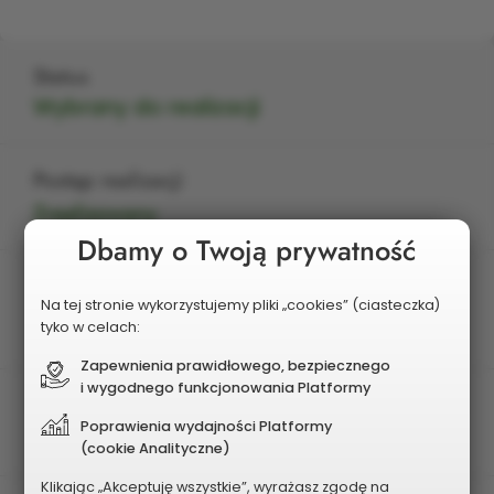
Status
Wybrany do realizacji
Postęp realizacji
Zrealizowany
Dbamy o Twoją prywatność
Edycja
Na tej stronie wykorzystujemy pliki „cookies” (ciasteczka)
2025
tyko w celach:
Zapewnienia prawidłowego, bezpiecznego
i wygodnego funkcjonowania Platformy
Charakter zadania
Poprawienia wydajności Platformy
Dzielnicowy
(cookie Analityczne)
Klikając „Akceptuję wszystkie”, wyrażasz zgodę na