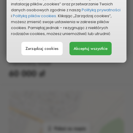
Dzielnica
instalację plików „cookies” oraz przetwarzanie Twoich
danych osobowych zgodnie z naszą
Polityką prywatności
Tysiąclecie
i
Polityką plików cookies.
Klikając „Zarządzaj cookies”,
możesz zmienić swoje ustawienia w zakresie plików
cookies. Pamiętaj jednak – rezygnując z niektórych
Kategoria
rodzajów cookies, możesz uniemożliwić lub utrudnić
sobie korzystanie z naszego serwisu i jego funkcji.
Kultura i oświata
Zarządzaj cookies
Akceptuj wszystkie
Możesz cofnąć lub zmienić zgody w dowolnym
momencie. Wystarczy, że wybierzesz „Ustawienia plików
cookies” w stopce każdej z naszych podstron.
Planowany koszt
60 000 zł
Pokaż na mapie