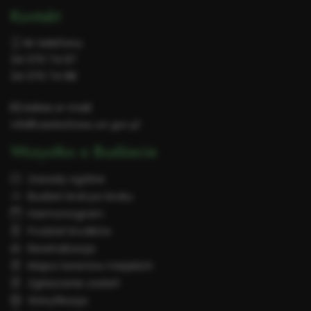
Kontakt
Nr telefonu:
34 370 74 97
34 370 74 98
Adres e-mail:
info@czestochowa.um.gov.pl
Wszystko o Budżecie
Zasady ogólne
Budżet krok po kroku
Harmonogram
Podział środków
Rewitalizacja
Mapa terenów miejskich
Zgłaszanie zadań
Weryfikacja