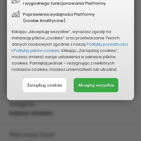
i wygodnego funkcjonowania Platformy
Edycja
Poprawienia wydajności Platformy
2025
(cookie Analityczne)
Klikając „Akceptuję wszystkie”, wyrażasz zgodę na
instalację plików „cookies” oraz przetwarzanie Twoich
Charakter zadania
danych osobowych zgodnie z naszą
Polityką prywatności
i
Polityką plików cookies.
Klikając „Zarządzaj cookies”,
Dzielnicowy
możesz zmienić swoje ustawienia w zakresie plików
cookies. Pamiętaj jednak – rezygnując z niektórych
rodzajów cookies, możesz uniemożliwić lub utrudnić
Dzielnica
sobie korzystanie z naszego serwisu i jego funkcji.
Raków
Zarządzaj cookies
Akceptuj wszystkie
Możesz cofnąć lub zmienić zgody w dowolnym
momencie. Wystarczy, że wybierzesz „Ustawienia plików
cookies” w stopce każdej z naszych podstron.
Kategoria
Kultura i oświata
Planowany koszt