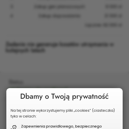
3
Zakup gier planszowych
8 000 zł
4
Zakup doposażenia
21 000 zł
Łącznie: 82 000 zł
Zadanie nie generuje kosztów utrzymania w
kolejnych latach
Status
Wybrany do realizacji
Dbamy o Twoją prywatność
Postęp realizacji
Na tej stronie wykorzystujemy pliki „cookies” (ciasteczka)
Zrealizowany
tyko w celach:
Zapewnienia prawidłowego, bezpiecznego