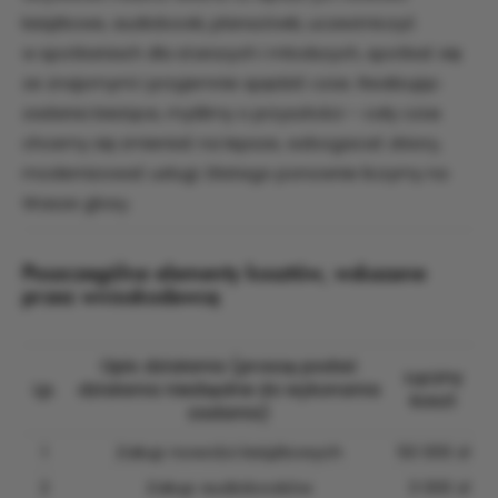
książkowe, audiobooki, planszówki, uczestniczyć
w spotkaniach dla starszych i młodszych, spotkać się
ze znajomymi i przyjemnie spędzić czas. Realizując
zadania bieżące, myślimy o przyszłości – cały czas
chcemy się zmieniać na lepsze, wzbogacać zbiory,
modernizować usługi. Dlatego ponownie liczymy na
Wasze głosy.
Poszczególne elementy kosztów, wskazane
przez wnioskodawcę
Opis działania (proszę podać
Łączny
Lp.
działania niezbędne do wykonania
koszt
zadania)
1
Zakup nowości książkowych
50 000 zł
2
Zakup audiobooków
3 000 zł