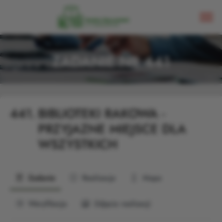
ZADANIE NR 441
441.
BIBLIOTEKI RAKOWA -
PRZYJAZNE MIEJSCE DLA
WSZYSTKICH
Zadanie
Realizacja
Mapa
Weryfikacja
Zdjęcia realizacji