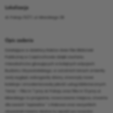
Lokalizacja
Al. Pokoju 15/17, ul. Mireckiego 28
Opis zadania
Działające w dzielnicy Raków dwie Filie Biblioteki
Publicznej w Częstochowie dzięki zaufaniu
mieszkańców głosujących w kolejnych edycjach
Budżetu Obywatelskiego, w ostatnich latach zmieniły
swój wygląd, wzbogaciły zbiory, stworzyły nowe
kolekcje i zmodernizowały jakość usług bibliotecznych.
Teraz – Filia nr 7 przy al. Pokoju oraz Filia nr 13 przy ul.
Mireckiego to przyjazne, nowoczesne miejsca, otwarte
dla swoich "sąsiadów " z Rakowa oraz wszystkich
obywateli miasta. Można tu wpaść po nowości