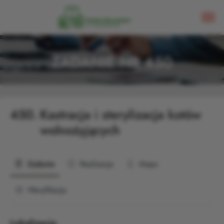
ZADANIE NR 450
450.
Kastracja i sterylizacja kotów
wolnożyjących
Zadanie
Realizacja
Mapa
Weryfikacja
Lokalizacja