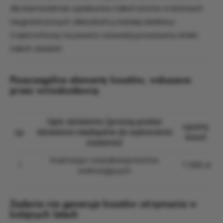
dla karmicieli lub opiekunów takich kotów w ilościach
niegraniczonych. Mieszkańcy każdej dzielnicy
Częstochowy na pewno zauważą pozytywny efekt
takich działań.
Poszczególne elementy kosztów, wskazane
przez wnioskodawcę
Opis działania (proszę podać
Łączny
Lp.
działania niezbędne do wykonania
koszt
zadania)
Kastracja i sterylizacja kotów
1
7 500 zł
wolnożyjących
Zadanie nie generuje kosztów utrzymania w
kolejnych latach