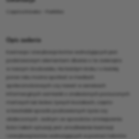
Częstochówka - Parkitka
Opis zadania
Kastracja i sterylizacja kotów wolnożyjących jest
podstawowym elementem dbania o te zwierzęta
w naszym środowisku. Na każdym kroku i o każdej
porze roku można spotkać w mediach
społecznościowych czy nawet w serwisach
informacyjnych wzmianki o znalezionych porzuconych
martwych lub ledwo żywych kociakach, często
w bestialski sposób pozbawionych życia czy
okaleczonych. Jednym ze sposobów zmniejszenia
ilości takich sytuacji, jest umożliwienie kastracji
i sterylizacji kotów wolnożyjących w postaci talonów