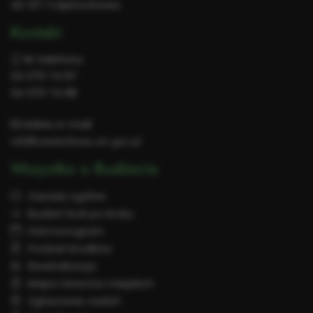
42-217 Częstochowa
Kontakt
Nr telefonu:
34 370 74 97
34 370 74 98
Adres e-mail:
info@czestochowa.um.gov.pl
Wszystko o Budżecie
Zasady ogólne
Budżet krok po kroku
Harmonogram
Podział środków
Rewitalizacja
Mapa terenów miejskich
Zgłaszanie zadań