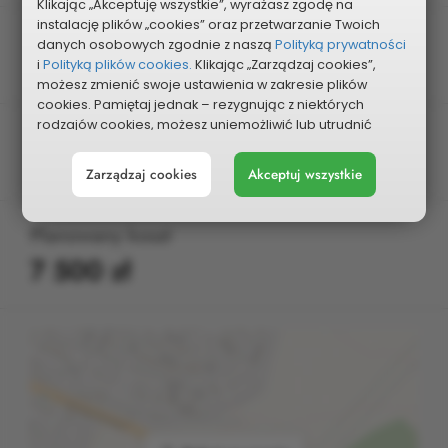
Klikając „Akceptuję wszystkie”, wyrażasz zgodę na
instalację plików „cookies” oraz przetwarzanie Twoich
Dzielnica
danych osobowych zgodnie z naszą
Polityką prywatności
i
Polityką plików cookies.
Klikając „Zarządzaj cookies”,
Częstochówka - Parkitka
możesz zmienić swoje ustawienia w zakresie plików
cookies. Pamiętaj jednak – rezygnując z niektórych
rodzajów cookies, możesz uniemożliwić lub utrudnić
Kategoria
sobie korzystanie z naszego serwisu i jego funkcji.
Inne
Zarządzaj cookies
Akceptuj wszystkie
Możesz cofnąć lub zmienić zgody w dowolnym
momencie. Wystarczy, że wybierzesz „Ustawienia plików
cookies” w stopce każdej z naszych podstron.
Planowany koszt
7 500 zł