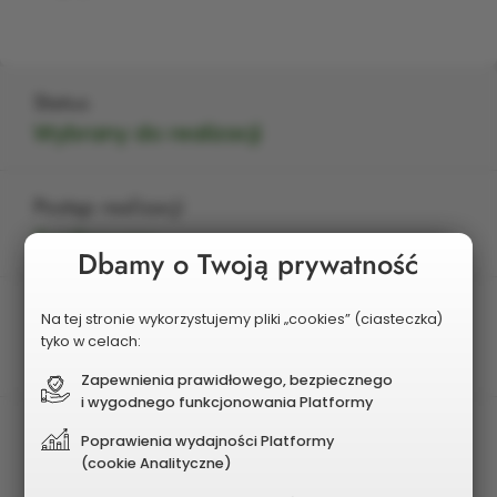
Status
Wybrany do realizacji
Postęp realizacji
Zrealizowany
Dbamy o Twoją prywatność
Edycja
Na tej stronie wykorzystujemy pliki „cookies” (ciasteczka)
tyko w celach:
2025
Zapewnienia prawidłowego, bezpiecznego
i wygodnego funkcjonowania Platformy
Charakter zadania
Poprawienia wydajności Platformy
(cookie Analityczne)
Dzielnicowy