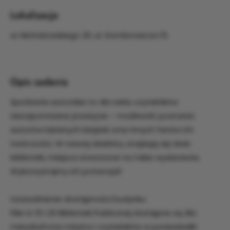
Lokalizacja
ul. Michałowskiego 20, ul. Gombrowicza 15.
Opis zadania
Spotkania autorskie to dla wielu czytelników
niezapomniane przeżycie – możliwość poznania
autorów lubianych książek oraz innych fanów ich
twórczości. W naszej dzielnicy znajdują się dwie
biblioteki, miejsca stworzone na takie wydarzenia.
Wykorzystajmy ich potencjał!
Uzasadnienie dostępności budynku:
Filie nr 10 i 20 Biblioteki Publicznej dostępne są dla
mieszkańców miasta i czytelników w poniedziałki