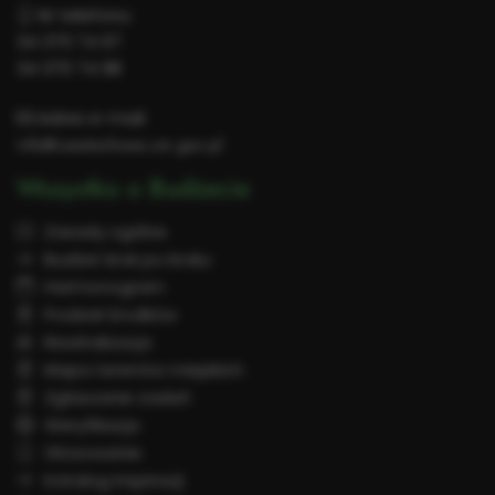
Nr telefonu:
34 370 74 97
34 370 74 98
Adres e-mail:
info@czestochowa.um.gov.pl
Wszystko o Budżecie
Zasady ogólne
Budżet krok po kroku
Harmonogram
Podział środków
Rewitalizacja
Mapa terenów miejskich
Zgłaszanie zadań
Weryfikacja
Głosowanie
Katalog inspiracji