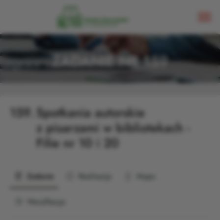
ZADANIE NR 159
159.
Spotkania autorskie
z pisarzami w bibliotekach -
Filie nr 10 i 20
Zadanie
Realizacja
Mapa
Weryfikacja