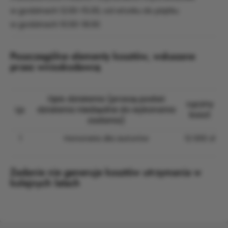
w godzinach 12.00-15.00, od wtorku do piątku
w godzinach 10.00-18.00.
Poszczególne elementy kosztów, wskazane
przez wnioskodawcę
Opis działania (proszę podać
Łączny
Lp.
działania niezbędne do wykonania
koszt
zadania)
1
Honoraria dla autorów
12 000 zł
Zadanie nie generuje kosztów utrzymania w
kolejnych latach