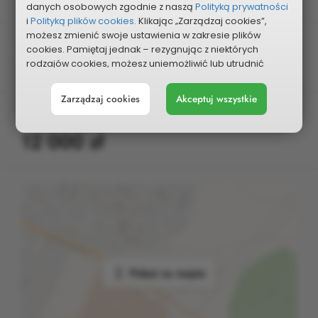
danych osobowych zgodnie z naszą
Polityką prywatności
i
Polityką plików cookies.
Klikając „Zarządzaj cookies”,
możesz zmienić swoje ustawienia w zakresie plików
Kategoria
cookies. Pamiętaj jednak – rezygnując z niektórych
rodzajów cookies, możesz uniemożliwić lub utrudnić
Kultura i oświata
sobie korzystanie z naszego serwisu i jego funkcji.
Zarządzaj cookies
Akceptuj wszystkie
Możesz cofnąć lub zmienić zgody w dowolnym
Planowany koszt
momencie. Wystarczy, że wybierzesz „Ustawienia plików
cookies” w stopce każdej z naszych podstron.
12 000 zł
Pokaż na mapie