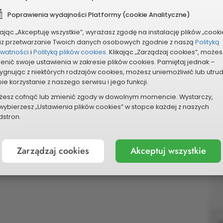
je w złym stanie technicznym.
Poprawienia wydajności Platformy (cookie Analityczne)
rożenie dla bezpieczeństwa użytkowników drogi,
kając „Akceptuję wszystkie”, wyrażasz zgodę na instalację plików „cooki
ę – zarówno kierowcom, jak i pieszym, w tym
az przetwarzanie Twoich danych osobowych zgodnie z naszą
Polityką
ywatności
i
Polityką plików cookies.
Klikając „Zarządzaj cookies”, możes
z osobom z ograniczoną mobilnością.
enić swoje ustawienia w zakresie plików cookies. Pamiętaj jednak –
ygnując z niektórych rodzajów cookies, możesz uniemożliwić lub utru
pieczeństwo, komfort i dostępność komunikacyjną
ie korzystanie z naszego serwisu i jego funkcji.
eż zasady uniwersalnego projektowania, ponieważ
żesz cofnąć lub zmienić zgody w dowolnym momencie. Wystarczy,
e się osobom z niepełnosprawnościami, a także
wybierzesz „Ustawienia plików cookies” w stopce każdej z naszych
stron.
zebami.
Zarządzaj cookies
Akceptuj wszystkie