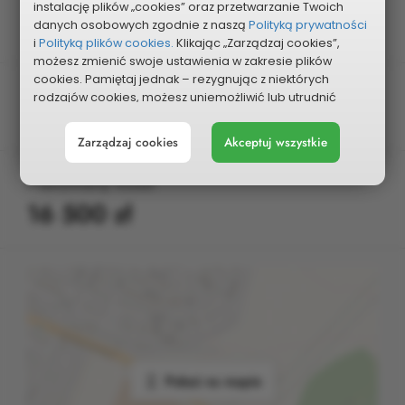
Dzielnica
instalację plików „cookies” oraz przetwarzanie Twoich
danych osobowych zgodnie z naszą
Polityką prywatności
Stradom
i
Polityką plików cookies.
Klikając „Zarządzaj cookies”,
możesz zmienić swoje ustawienia w zakresie plików
cookies. Pamiętaj jednak – rezygnując z niektórych
Kategoria
rodzajów cookies, możesz uniemożliwić lub utrudnić
sobie korzystanie z naszego serwisu i jego funkcji.
Kultura i oświata
Zarządzaj cookies
Akceptuj wszystkie
Możesz cofnąć lub zmienić zgody w dowolnym
momencie. Wystarczy, że wybierzesz „Ustawienia plików
Planowany koszt
cookies” w stopce każdej z naszych podstron.
16 500 zł
Pokaż na mapie