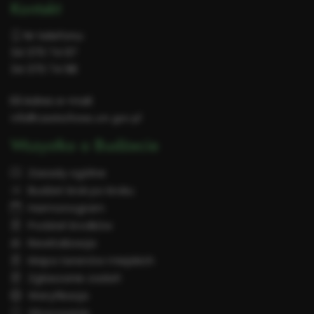
Kontakt
Nr telefonu:
34 370 74 97
34 370 74 98
Adres e-mail:
info@czestochowa.um.gov.pl
Wszystko o Budżecie
Zasady ogólne
Budżet krok po kroku
Harmonogram
Podział środków
Rewitalizacja
Mapa terenów miejskich
Zgłaszanie zadań
Weryfikacja
Głosowanie