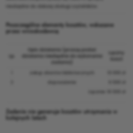
niezbędne do dalszej obsługi czytelników.
Poszczególne elementy kosztów, wskazane
przez wnioskodawcę
Opis działania (proszę podać
Łączny
Lp.
działania niezbędne do wykonania
koszt
zadania)
1
zakup zbiorów bibliotecznych
10 000 zł
2
doposażenie
6 500 zł
Łącznie: 16 500 zł
Zadanie nie generuje kosztów utrzymania w
kolejnych latach