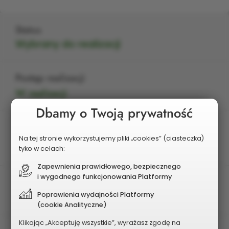
Status
Wybrany do realizacji
Postęp realizacji
W realizacji
Dbamy o Twoją prywatność
Edycja
Na tej stronie wykorzystujemy pliki „cookies” (ciasteczka)
2026
tyko w celach:
Zapewnienia prawidłowego, bezpiecznego
i wygodnego funkcjonowania Platformy
Charakter zadania
Poprawienia wydajności Platformy
Dzielnicowy
(cookie Analityczne)
Klikając „Akceptuję wszystkie”, wyrażasz zgodę na