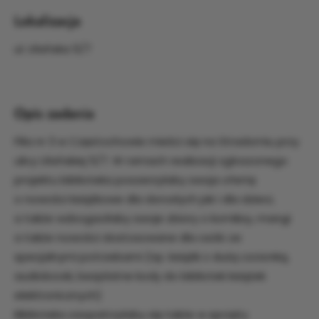
Lokalizacja
ul. Ułańska 5/7
Opis zadania
Filia nr 3 w Częstochowie mieści się na Stradomiu przy
ulicy Ułańskiej 5/7. W ramach realizacji zgłoszonego
projektu biblioteka poszerzyłaby swoja ofertę
o nowości książkowe dla dorosłych jak i dla dzieci,
a także wzbogaciłaby swoje zbiory o komiksy, mangi
a także nowości dostosowane dla osób ze
specjalnymi potrzebami (np. książki z dużą czcionką,
audiobooki, bezpłatne kody do bibliotek książek
elektronicznych)
Biblioteka zaopatrzyłaby się także w sprzęty