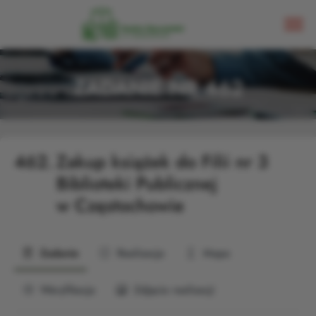
ZADANIE NR 462
462.
Zakup książek do Filii nr 3
Biblioteki Publicznej
w Częstochowie
Zadanie
Realizacja
Mapa
Weryfikacja
Zdjęcia realizacji