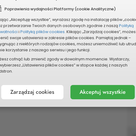
azane przez wnioskodawcę
Poprawienia wydajności Platformy (cookie Analityczne)
kając „Akceptuję wszystkie”, wyrażasz zgodę na instalację plików „cooki
az przetwarzanie Twoich danych osobowych zgodnie z naszą
Polityką
ziałania niezbędne do wykonania
Łączny
ywatności
i
Polityką plików cookies.
Klikając „Zarządzaj cookies”, możes
nia)
koszt
enić swoje ustawienia w zakresie plików cookies. Pamiętaj jednak –
ygnując z niektórych rodzajów cookies, możesz uniemożliwić lub utru
izacji kotów wolnożyjących
15 000 zł
ie korzystanie z naszego serwisu i jego funkcji.
żesz cofnąć lub zmienić zgody w dowolnym momencie. Wystarczy,
wybierzesz „Ustawienia plików cookies” w stopce każdej z naszych
stron.
 po weryfikacji
Zarządzaj cookies
Akceptuj wszystkie