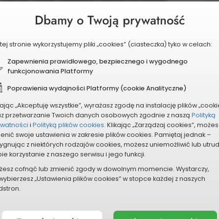
 Animal). Każde zagubione zwierzę ma szansę
 jest zaczipowane, a czip prawidłowo
Dbamy o Twoją prywatność
binety weterynaryjne, schroniska dla bezdomnych
działaniem jest ochrona zwierząt. Zwierzę unika
tej stronie wykorzystujemy pliki „cookies” (ciasteczka) tyko w celach:
u. Gmina Miasto Częstochowa oszczędza finanse,
Zapewnienia prawidłowego, bezpiecznego i wygodnego
 utrzymaniem zwierzęcia w schronisku.
funkcjonowania Platformy
z dzielnicy Północ zawsze bezpiecznie wrócą
Poprawienia wydajności Platformy (cookie Analityczne)
rzeby ludzkich i zwierzęcych mieszkańców naszego
aszego miasta obserwujemy coraz większą ilość
kając „Akceptuję wszystkie”, wyrażasz zgodę na instalację plików „cooki
az przetwarzanie Twoich danych osobowych zgodnie z naszą
Polityką
zie chcą by ich zwierzęcy podopieczni wrócili
ywatności
i
Polityką plików cookies.
Klikając „Zarządzaj cookies”, możes
 perspektywie czasu doprowadzi do zmniejszenia
enić swoje ustawienia w zakresie plików cookies. Pamiętaj jednak –
rząt w miejskim schronisku.
ygnując z niektórych rodzajów cookies, możesz uniemożliwić lub utru
ie korzystanie z naszego serwisu i jego funkcji.
żesz cofnąć lub zmienić zgody w dowolnym momencie. Wystarczy,
wybierzesz „Ustawienia plików cookies” w stopce każdej z naszych
azane przez wnioskodawcę
stron.