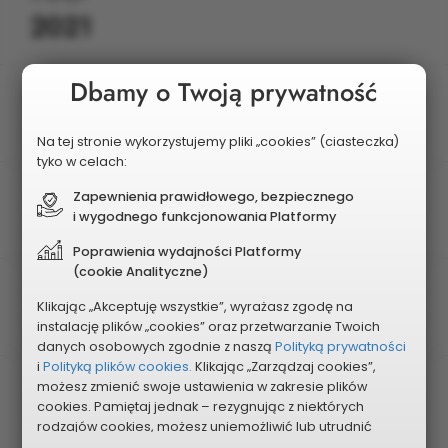
2021
Dbamy o Twoją prywatność
Charakter zadania
Dzielnicowy
Na tej stronie wykorzystujemy pliki „cookies” (ciasteczka)
tyko w celach:
Dzielnica
Zapewnienia prawidłowego, bezpiecznego
i wygodnego funkcjonowania Platformy
Wrzosowiak
Poprawienia wydajności Platformy
(cookie Analityczne)
Kategoria
Klikając „Akceptuję wszystkie”, wyrażasz zgodę na
Infrastruktura drogowa
instalację plików „cookies” oraz przetwarzanie Twoich
danych osobowych zgodnie z naszą
Polityką prywatności
i
Polityką plików cookies.
Klikając „Zarządzaj cookies”,
Planowany koszt
możesz zmienić swoje ustawienia w zakresie plików
cookies. Pamiętaj jednak – rezygnując z niektórych
80 000 zł
rodzajów cookies, możesz uniemożliwić lub utrudnić
sobie korzystanie z naszego serwisu i jego funkcji.